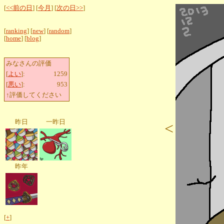
[
<<前の日
] [
今月
] [
次の日>>
]
[
ranking
] [
new
] [
random
]
[
home
] [
blog
]
みなさんの評価
[
よい
]:
1259
[
悪い
]:
953
↑評価してください
昨日
一昨日
<
昨年
[
+
]