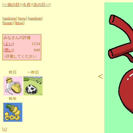
[
<<前の日
] [
今月
] [
次の日>>
]
[
ranking
] [
new
] [
random
]
[
home
] [
blog
]
みなさんの評価
[
よい
]:
1234
[
悪い
]:
949
↑評価してください
昨日
一昨日
<
昨年
[
+
]