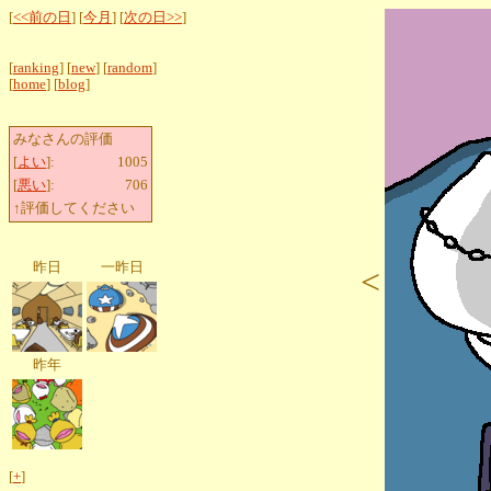
[
<<前の日
] [
今月
] [
次の日>>
]
[
ranking
] [
new
] [
random
]
[
home
] [
blog
]
みなさんの評価
[
よい
]:
1005
[
悪い
]:
706
↑評価してください
昨日
一昨日
<
昨年
[
+
]