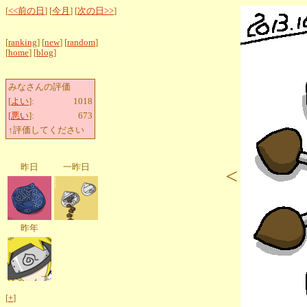
[
<<前の日
] [
今月
] [
次の日>>
]
[
ranking
] [
new
] [
random
]
[
home
] [
blog
]
みなさんの評価
[
よい
]:
1018
[
悪い
]:
673
↑評価してください
昨日
一昨日
<
昨年
[
+
]