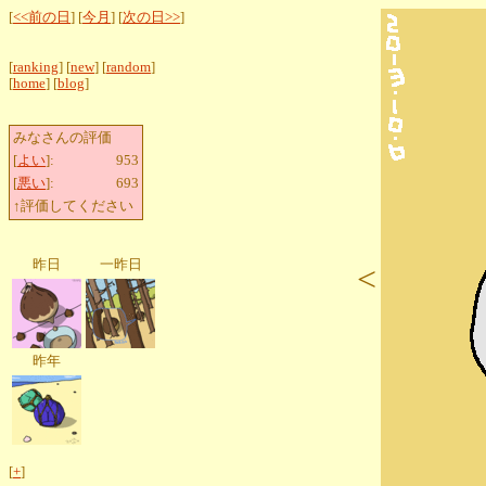
[
<<前の日
] [
今月
] [
次の日>>
]
[
ranking
] [
new
] [
random
]
[
home
] [
blog
]
みなさんの評価
[
よい
]:
953
[
悪い
]:
693
↑評価してください
昨日
一昨日
<
昨年
[
+
]