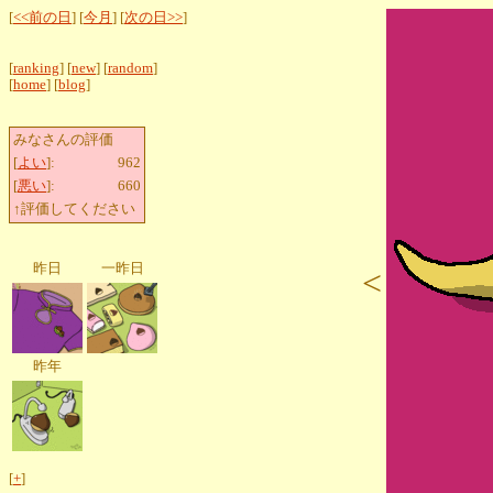
[
<<前の日
] [
今月
] [
次の日>>
]
[
ranking
] [
new
] [
random
]
[
home
] [
blog
]
みなさんの評価
[
よい
]:
962
[
悪い
]:
660
↑評価してください
昨日
一昨日
<
昨年
[
+
]