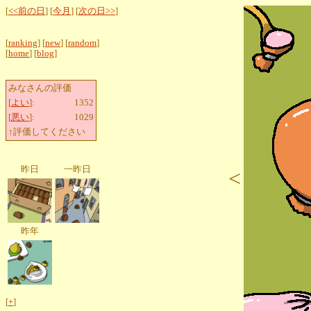
[
<<前の日
] [
今月
] [
次の日>>
]
[
ranking
] [
new
] [
random
]
[
home
] [
blog
]
みなさんの評価
[
よい
]:
1352
[
悪い
]:
1029
↑評価してください
昨日
一昨日
<
昨年
[
+
]