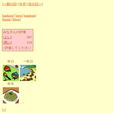
[
<<前の日
] [
今月
] [
次の日>>
]
[
ranking
] [
new
] [
random
]
[
home
] [
blog
]
みなさんの評価
[
よい
]:
987
[
悪い
]:
630
↑評価してください
昨日
一昨日
昨年
[
+
]