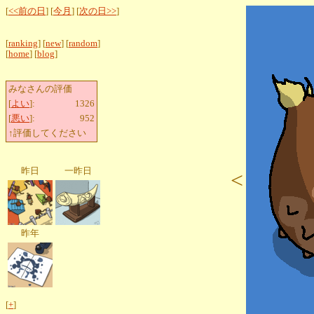
[
<<前の日
] [
今月
] [
次の日>>
]
[
ranking
] [
new
] [
random
]
[
home
] [
blog
]
みなさんの評価
[
よい
]:
1326
[
悪い
]:
952
↑評価してください
昨日
一昨日
<
昨年
[
+
]