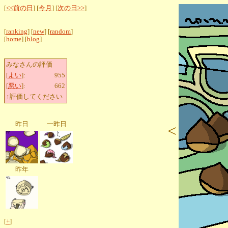
[
<<前の日
] [
今月
] [
次の日>>
]
[
ranking
] [
new
] [
random
]
[
home
] [
blog
]
みなさんの評価
[
よい
]:
955
[
悪い
]:
662
↑評価してください
昨日
一昨日
<
昨年
[
+
]