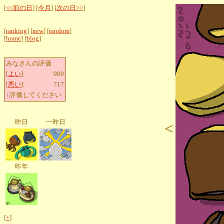
[
<<前の日
] [
今月
] [
次の日>>
]
[
ranking
] [
new
] [
random
]
[
home
] [
blog
]
みなさんの評価
[
よい
]:
989
[
悪い
]:
717
↑評価してください
昨日
一昨日
<
昨年
[
+
]