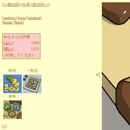
[
<<前の日
] [
今月
] [
次の日>>
]
[
ranking
] [
new
] [
random
]
[
home
] [
blog
]
みなさんの評価
[
よい
]:
1583
[
悪い
]:
1225
↑評価してください
昨日
一昨日
<
昨年
[
+
]