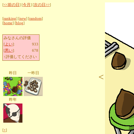
[
<<前の日
] [
今月
] [
次の日>>
]
[
ranking
] [
new
] [
random
]
[
home
] [
blog
]
みなさんの評価
[
よい
]:
933
[
悪い
]:
678
↑評価してください
昨日
一昨日
<
昨年
[
+
]