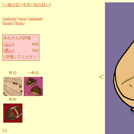
[
<<前の日
] [
今月
] [
次の日>>
]
[
ranking
] [
new
] [
random
]
[
home
] [
blog
]
みなさんの評価
[
よい
]:
896
[
悪い
]:
569
↑評価してください
昨日
一昨日
<
昨年
[
+
]