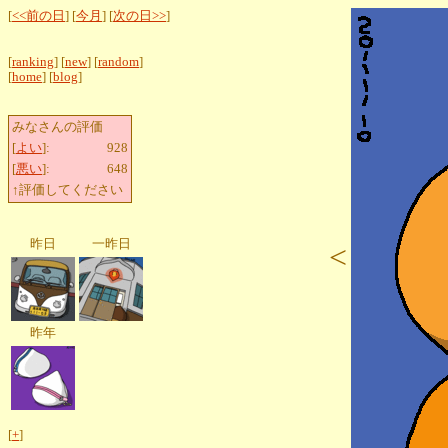
[
<<前の日
] [
今月
] [
次の日>>
]
[
ranking
] [
new
] [
random
]
[
home
] [
blog
]
みなさんの評価
[
よい
]:
928
[
悪い
]:
648
↑評価してください
昨日
一昨日
<
昨年
[
+
]