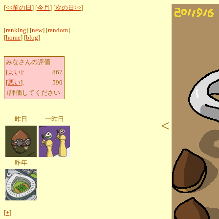
[
<<前の日
] [
今月
] [
次の日>>
]
[
ranking
] [
new
] [
random
]
[
home
] [
blog
]
みなさんの評価
[
よい
]:
867
[
悪い
]:
590
↑評価してください
昨日
一昨日
<
昨年
[
+
]