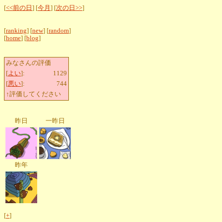
[
<<前の日
] [
今月
] [
次の日>>
]
[
ranking
] [
new
] [
random
]
[
home
] [
blog
]
みなさんの評価
[
よい
]:
1129
[
悪い
]:
744
↑評価してください
昨日
一昨日
昨年
[
+
]