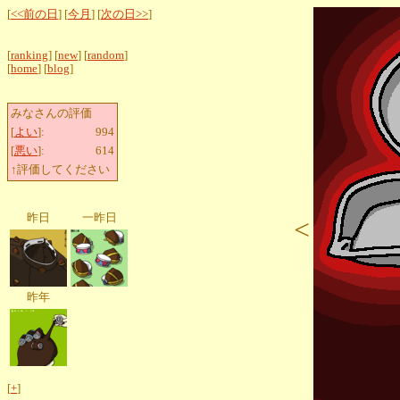
[
<<前の日
] [
今月
] [
次の日>>
]
[
ranking
] [
new
] [
random
]
[
home
] [
blog
]
みなさんの評価
[
よい
]:
994
[
悪い
]:
614
↑評価してください
昨日
一昨日
<
昨年
[
+
]