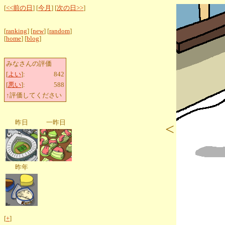
[
<<前の日
] [
今月
] [
次の日>>
]
[
ranking
] [
new
] [
random
]
[
home
] [
blog
]
みなさんの評価
[
よい
]:
842
[
悪い
]:
588
↑評価してください
昨日
一昨日
<
昨年
[
+
]