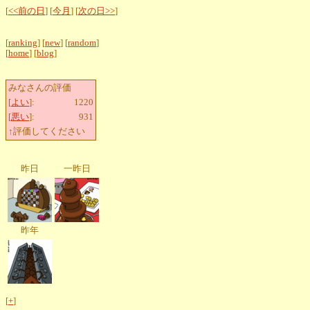
[
<<前の日
] [
今月
] [
次の日>>
]
[
ranking
] [
new
] [
random
]
[
home
] [
blog
]
みなさんの評価
[
よい
]:
1220
[
悪い
]:
931
↑評価してください
昨日
一昨日
昨年
[
+
]