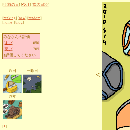
[
<<前の日
] [
今月
] [
次の日>>
]
[
ranking
] [
new
] [
random
]
[
home
] [
blog
]
みなさんの評価
[
よい
]:
1050
[
悪い
]:
705
↑評価してください
昨日
一昨日
<
昨年
[
+
]