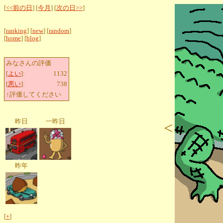
[
<<前の日
] [
今月
] [
次の日>>
]
[
ranking
] [
new
] [
random
]
[
home
] [
blog
]
みなさんの評価
[
よい
]:
1132
[
悪い
]:
738
↑評価してください
昨日
一昨日
<
昨年
[
+
]