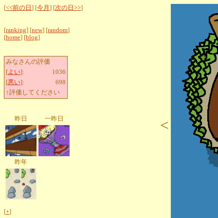
[
<<前の日
] [
今月
] [
次の日>>
]
[
ranking
] [
new
] [
random
]
[
home
] [
blog
]
みなさんの評価
[
よい
]:
1036
[
悪い
]:
698
↑評価してください
昨日
一昨日
<
昨年
[
+
]