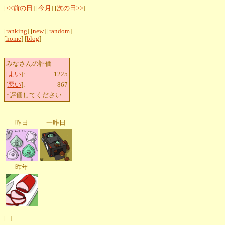
[
<<前の日
] [
今月
] [
次の日>>
]
[
ranking
] [
new
] [
random
]
[
home
] [
blog
]
みなさんの評価
[
よい
]:
1225
[
悪い
]:
867
↑評価してください
昨日
一昨日
昨年
[
+
]