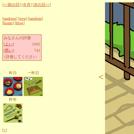
[
<<前の日
] [
今月
] [
次の日>>
]
[
ranking
] [
new
] [
random
]
[
home
] [
blog
]
みなさんの評価
[
よい
]:
1092
[
悪い
]:
743
↑評価してください
昨日
一昨日
<
昨年
[
+
]