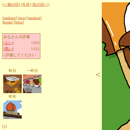
[
<<前の日
] [
今月
] [
次の日>>
]
[
ranking
] [
new
] [
random
]
[
home
] [
blog
]
みなさんの評価
[
よい
]:
1503
[
悪い
]:
1352
↑評価してください
昨日
一昨日
<
昨年
[
+
]