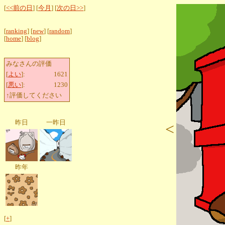
[
<<前の日
] [
今月
] [
次の日>>
]
[
ranking
] [
new
] [
random
]
[
home
] [
blog
]
みなさんの評価
[
よい
]:
1621
[
悪い
]:
1230
↑評価してください
昨日
一昨日
<
昨年
[
+
]