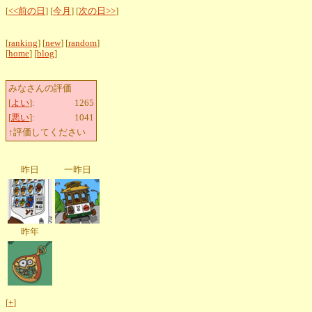
[
<<前の日
] [
今月
] [
次の日>>
]
[
ranking
] [
new
] [
random
]
[
home
] [
blog
]
みなさんの評価
[
よい
]:
1265
[
悪い
]:
1041
↑評価してください
昨日
一昨日
昨年
[
+
]