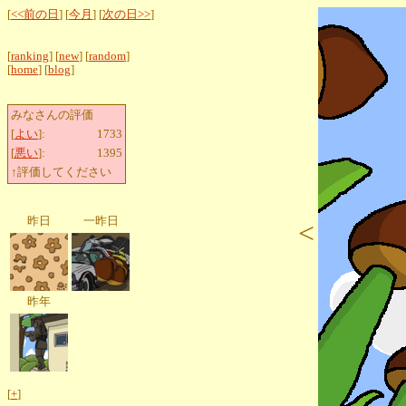
[
<<前の日
] [
今月
] [
次の日>>
]
[
ranking
] [
new
] [
random
]
[
home
] [
blog
]
みなさんの評価
[
よい
]:
1733
[
悪い
]:
1395
↑評価してください
昨日
一昨日
<
昨年
[
+
]