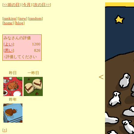
[
<<前の日
] [
今月
] [
次の日>>
]
[
ranking
] [
new
] [
random
]
[
home
] [
blog
]
みなさんの評価
[
よい
]:
1200
[
悪い
]:
826
↑評価してください
昨日
一昨日
<
昨年
[
+
]