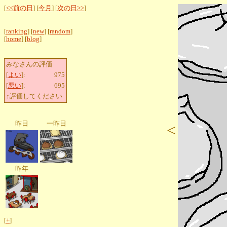
[
<<前の日
] [
今月
] [
次の日>>
]
[
ranking
] [
new
] [
random
]
[
home
] [
blog
]
みなさんの評価
[
よい
]:
975
[
悪い
]:
695
↑評価してください
昨日
一昨日
<
昨年
[
+
]