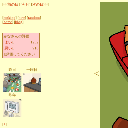
[
<<前の日
] [
今月
] [
次の日>>
]
[
ranking
] [
new
] [
random
]
[
home
] [
blog
]
みなさんの評価
[
よい
]:
1232
[
悪い
]:
916
↑評価してください
昨日
一昨日
<
昨年
[
+
]