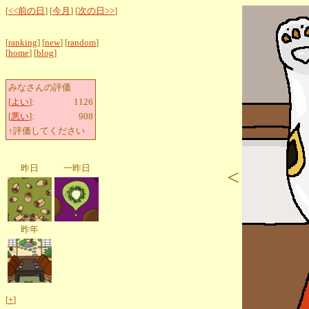
[
<<前の日
] [
今月
] [
次の日>>
]
[
ranking
] [
new
] [
random
]
[
home
] [
blog
]
みなさんの評価
[
よい
]:
1126
[
悪い
]:
908
↑評価してください
昨日
一昨日
<
昨年
[
+
]