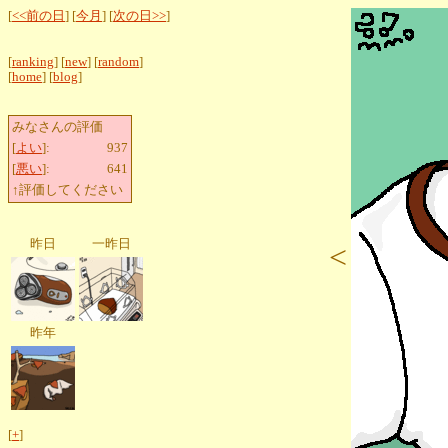
[
<<前の日
] [
今月
] [
次の日>>
]
[
ranking
] [
new
] [
random
]
[
home
] [
blog
]
みなさんの評価
[
よい
]:
937
[
悪い
]:
641
↑評価してください
昨日
一昨日
<
昨年
[
+
]