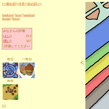
[
<<前の日
] [
今月
] [
次の日>>
]
[
ranking
] [
new
] [
random
]
[
home
] [
blog
]
みなさんの評価
[
よい
]:
913
[
悪い
]:
567
↑評価してください
昨日
一昨日
<
昨年
[
+
]