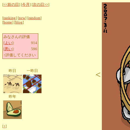
[
<<前の日
] [
今月
] [
次の日>>
]
[
ranking
] [
new
] [
random
]
[
home
] [
blog
]
みなさんの評価
[
よい
]:
914
[
悪い
]:
596
↑評価してください
昨日
一昨日
<
昨年
[
+
]