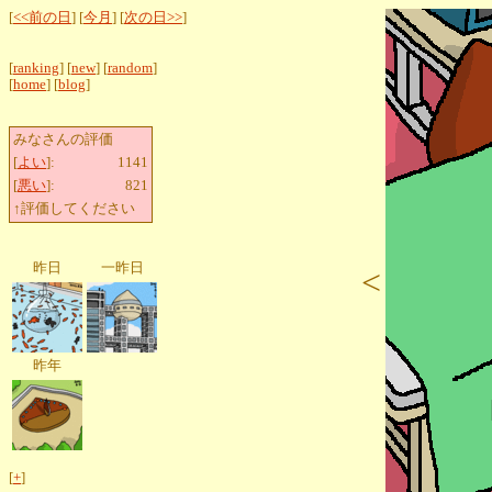
[
<<前の日
] [
今月
] [
次の日>>
]
[
ranking
] [
new
] [
random
]
[
home
] [
blog
]
みなさんの評価
[
よい
]:
1141
[
悪い
]:
821
↑評価してください
昨日
一昨日
<
昨年
[
+
]