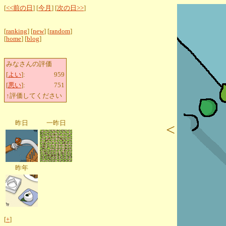
[
<<前の日
] [
今月
] [
次の日>>
]
[
ranking
] [
new
] [
random
]
[
home
] [
blog
]
みなさんの評価
[
よい
]:
959
[
悪い
]:
751
↑評価してください
昨日
一昨日
<
昨年
[
+
]