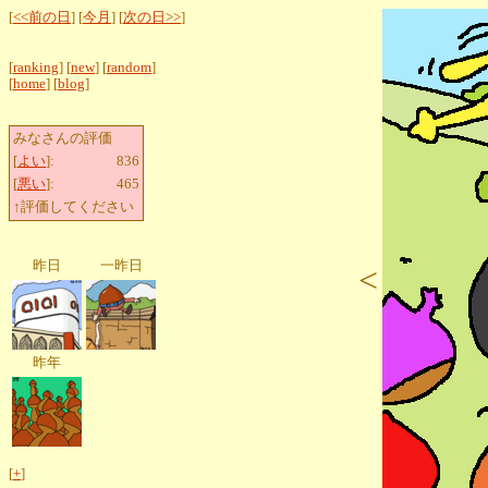
[
<<前の日
] [
今月
] [
次の日>>
]
[
ranking
] [
new
] [
random
]
[
home
] [
blog
]
みなさんの評価
[
よい
]:
836
[
悪い
]:
465
↑評価してください
昨日
一昨日
<
昨年
[
+
]