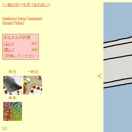
[
<<前の日
] [
今月
] [
次の日>>
]
[
ranking
] [
new
] [
random
]
[
home
] [
blog
]
みなさんの評価
[
よい
]:
807
[
悪い
]:
486
↑評価してください
昨日
一昨日
<
昨年
[
+
]