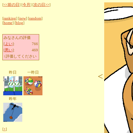
[
<<前の日
] [
今月
] [
次の日>>
]
[
ranking
] [
new
] [
random
]
[
home
] [
blog
]
みなさんの評価
[
よい
]:
766
[
悪い
]:
469
↑評価してください
昨日
一昨日
<
昨年
[
+
]