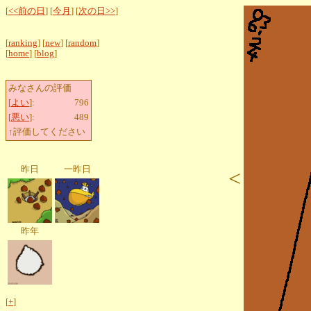
[
<<前の日
] [
今月
] [
次の日>>
]
[
ranking
] [
new
] [
random
]
[
home
] [
blog
]
みなさんの評価
[
よい
]:
796
[
悪い
]:
489
↑評価してください
昨日
一昨日
<
昨年
[
+
]