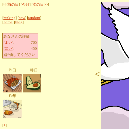
[
<<前の日
] [
今月
] [
次の日>>
]
[
ranking
] [
new
] [
random
]
[
home
] [
blog
]
みなさんの評価
[
よい
]:
765
[
悪い
]:
450
↑評価してください
昨日
一昨日
<
昨年
[
+
]