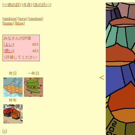
[
<<前の日
] [
今月
] [
次の日>>
]
[
ranking
] [
new
] [
random
]
[
home
] [
blog
]
みなさんの評価
[
よい
]:
893
[
悪い
]:
483
↑評価してください
昨日
一昨日
<
昨年
[
+
]