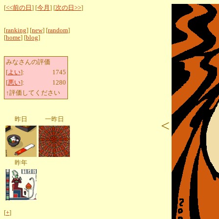
[
<<前の日
] [
今月
] [
次の日>>
]
[
ranking
] [
new
] [
random
]
[
home
] [
blog
]
みなさんの評価
[
よい
]:
1745
[
悪い
]:
1280
↑評価してください
昨日
一昨日
<
昨年
[
+
]