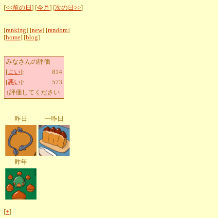
[
<<前の日
] [
今月
] [
次の日>>
]
[
ranking
] [
new
] [
random
]
[
home
] [
blog
]
みなさんの評価
[
よい
]:
814
[
悪い
]:
573
↑評価してください
昨日
一昨日
昨年
[
+
]