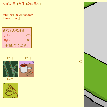
[
<<前の日
] [
今月
] [
次の日>>
]
[
ranking
] [
new
] [
random
]
[
home
] [
blog
]
みなさんの評価
[
よい
]:
926
[
悪い
]:
590
↑評価してください
昨日
一昨日
<
昨年
[
+
]