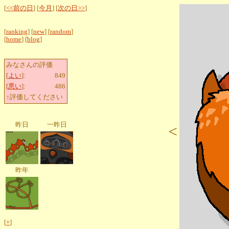
[
<<前の日
] [
今月
] [
次の日>>
]
[
ranking
] [
new
] [
random
]
[
home
] [
blog
]
みなさんの評価
[
よい
]:
849
[
悪い
]:
486
↑評価してください
昨日
一昨日
<
昨年
[
+
]