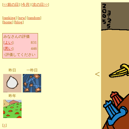
[
<<前の日
] [
今月
] [
次の日>>
]
[
ranking
] [
new
] [
random
]
[
home
] [
blog
]
みなさんの評価
[
よい
]:
831
[
悪い
]:
446
↑評価してください
昨日
一昨日
<
昨年
[
+
]