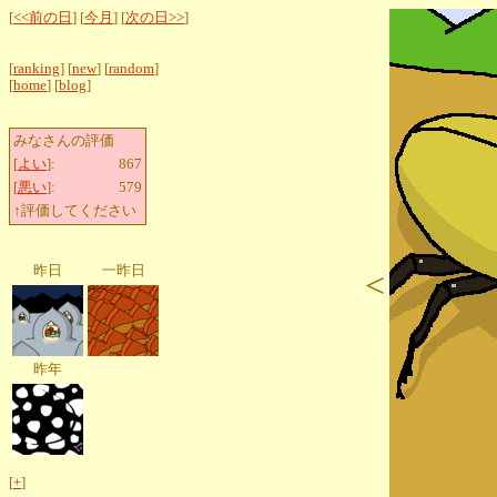
[
<<前の日
] [
今月
] [
次の日>>
]
[
ranking
] [
new
] [
random
]
[
home
] [
blog
]
みなさんの評価
[
よい
]:
867
[
悪い
]:
579
↑評価してください
昨日
一昨日
<
昨年
[
+
]